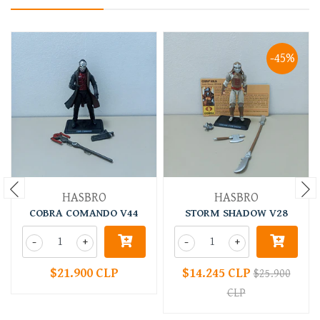
-45%
HASBRO
HASBRO
COBRA COMANDO V44
STORM SHADOW V28
-
+
-
+
$21.900 CLP
$14.245 CLP
$25.900
CLP