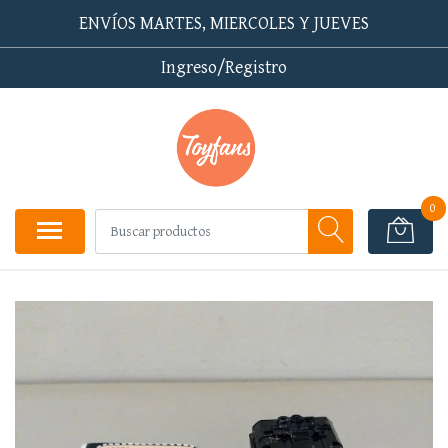
ENVÍOS MARTES, MIERCOLES Y JUEVES
Ingreso/Registro
0