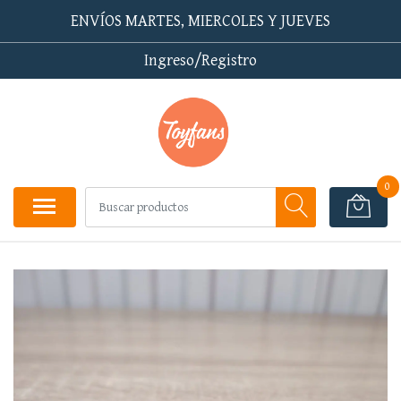
ENVÍOS MARTES, MIERCOLES Y JUEVES
Ingreso/Registro
0