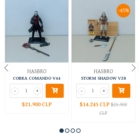
-45%
HASBRO
HASBRO
COBRA COMANDO V44
STORM SHADOW V28
-
+
-
+
$21.900 CLP
$14.245 CLP
$25.900
CLP