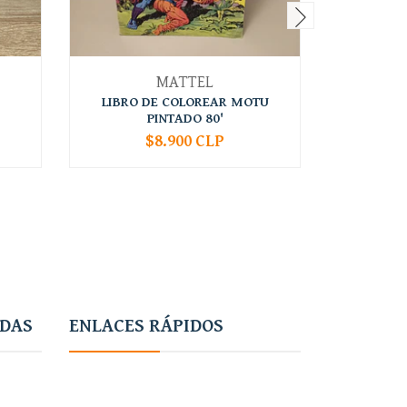
MATTEL
LIBRO DE COLOREAR MOTU
BIG CO
PINTADO 80'
MOT
$8.900 CLP
-
+
-
ADAS
ENLACES RÁPIDOS