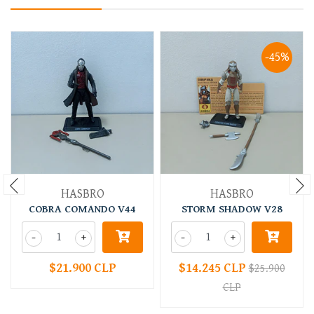
-45%
HASBRO
HASBRO
COBRA COMANDO V44
STORM SHADOW V28
-
+
-
+
$21.900 CLP
$14.245 CLP
$25.900
CLP