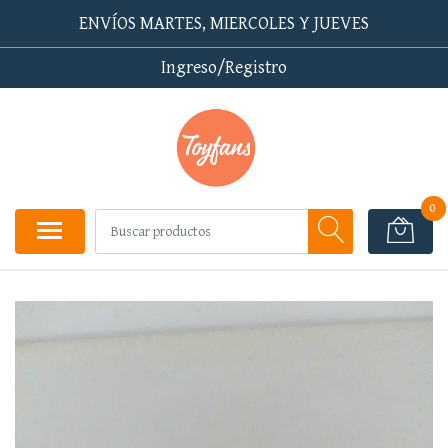
ENVÍOS MARTES, MIERCOLES Y JUEVES
Ingreso/Registro
0