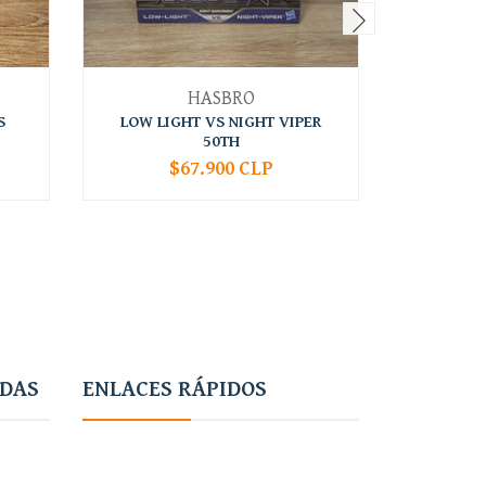
HASBRO
S
LOW LIGHT VS NIGHT VIPER
SPIRIT 
50TH
$67.900 CLP
-
+
-
ADAS
ENLACES RÁPIDOS