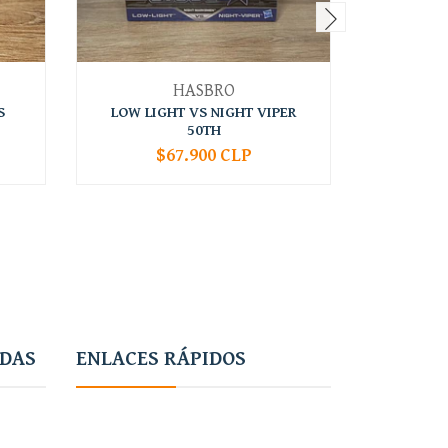
HASBRO
S
LOW LIGHT VS NIGHT VIPER
SPIRIT 
50TH
$67.900 CLP
-
+
-
ADAS
ENLACES RÁPIDOS