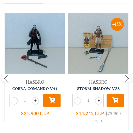
-45%
HASBRO
HASBRO
COBRA COMANDO V44
STORM SHADOW V28
-
+
-
+
$21.900 CLP
$14.245 CLP
$25.900
CLP