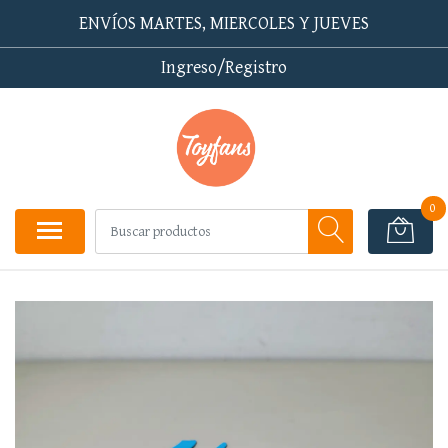
ENVÍOS MARTES, MIERCOLES Y JUEVES
Ingreso/Registro
0