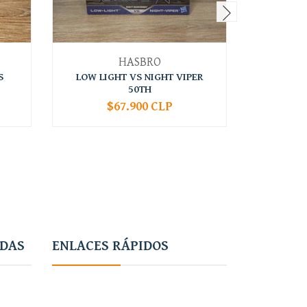
HASBRO
S
LOW LIGHT VS NIGHT VIPER
SPIRIT 
50TH
$67.900 CLP
-
+
-
ADAS
ENLACES RÁPIDOS