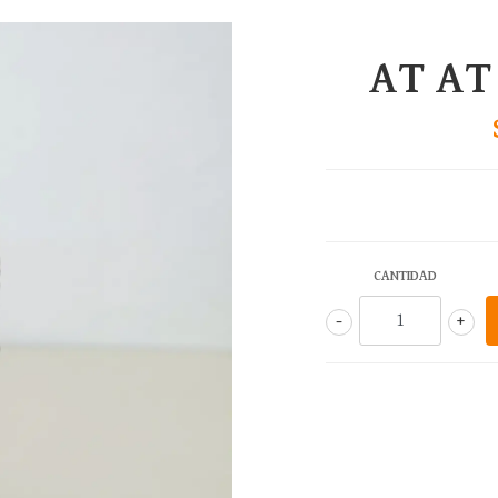
AT A
CANTIDAD
-
+