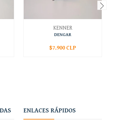
KENNER
DENGAR
OB
$7.900 CLP
-
+
-
ADAS
ENLACES RÁPIDOS