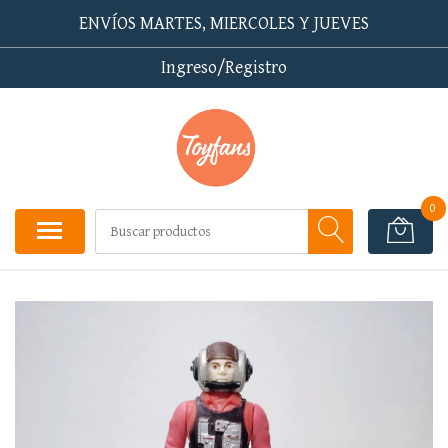
ENVÍOS MARTES, MIERCOLES Y JUEVES
Ingreso/Registro
0