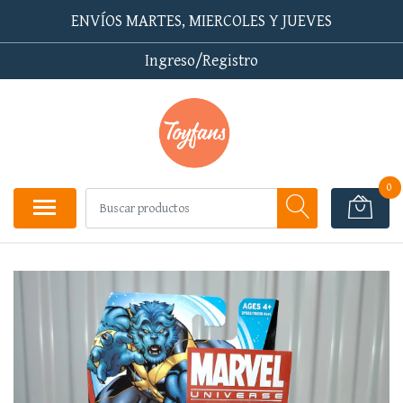
ENVÍOS MARTES, MIERCOLES Y JUEVES
Ingreso/Registro
0