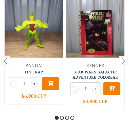
BANDAI
KENNER
FLY TRAP
STAR WARS GALACTIC
ADVENTURE COLOREAR
-
+
-
+
$6.900 CLP
$4.900 CLP