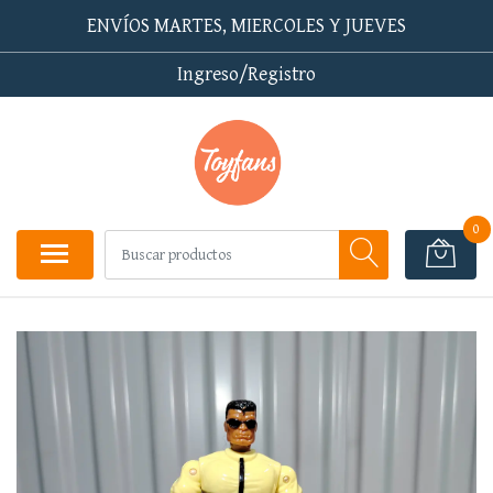
ENVÍOS MARTES, MIERCOLES Y JUEVES
Ingreso/Registro
0