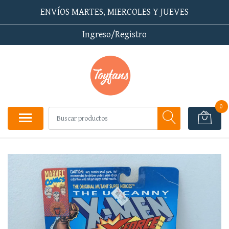
ENVÍOS MARTES, MIERCOLES Y JUEVES
Ingreso/Registro
0