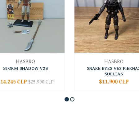
HASBRO
HASBRO
STORM SHADOW V28
SNAKE EYES V62 PIERNA
SUELTAS
14.245 CLP
$11.900 CLP
$25.900 CLP
+
-
+