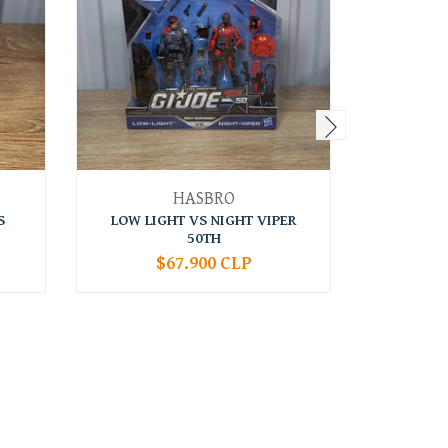
HASBRO
S
LOW LIGHT VS NIGHT VIPER
SPIRIT 
50TH
$67.900 CLP
-
+
-