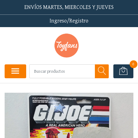
ENVÍOS MARTES, MIERCOLES Y JUEVES
Ingreso/Registro
0