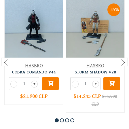
-45%
HASBRO
HASBRO
COBRA COMANDO V44
STORM SHADOW V28
-
+
-
+
$21.900 CLP
$14.245 CLP
$25.900
CLP