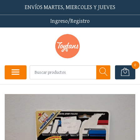
ENVÍOS MARTES, MIERCOLES Y JUEVES
Ingreso/Registro
0