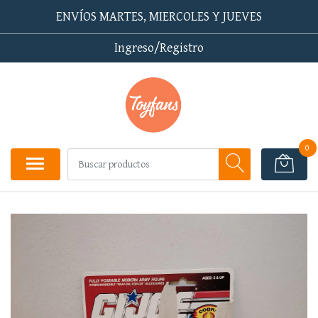
ENVÍOS MARTES, MIERCOLES Y JUEVES
Ingreso/Registro
0