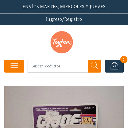
ENVÍOS MARTES, MIERCOLES Y JUEVES
Ingreso/Registro
0