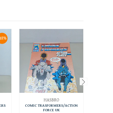
48%
HASBRO
ERS
COMIC TRASFORMERS/ACTION
COMIC T
FORCE UK