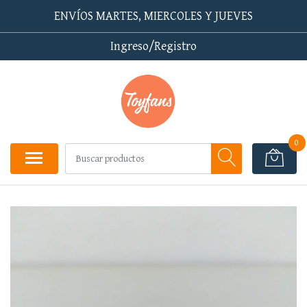
ENVÍOS MARTES, MIERCOLES Y JUEVES
Ingreso/Registro
0