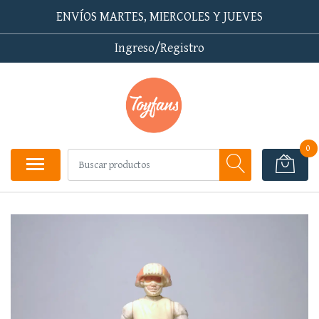
ENVÍOS MARTES, MIERCOLES Y JUEVES
Ingreso/Registro
0