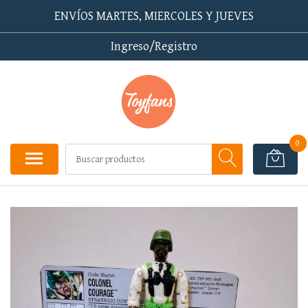
ENVÍOS MARTES, MIERCOLES Y JUEVES
Ingreso/Registro
0