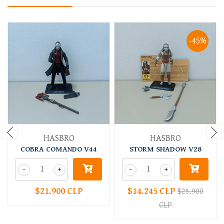
-45%
HASBRO
HASBRO
COBRA COMANDO V44
STORM SHADOW V28
-
+
-
+
$21.900 CLP
$14.245 CLP
$25.900
CLP