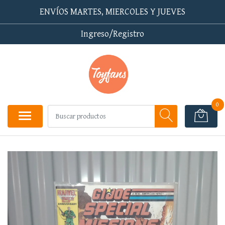
ENVÍOS MARTES, MIERCOLES Y JUEVES
Ingreso/Registro
0