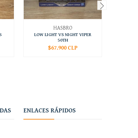
HASBRO
S
LOW LIGHT VS NIGHT VIPER
SPIRIT 
50TH
$67.900 CLP
-
+
-
ADAS
ENLACES RÁPIDOS