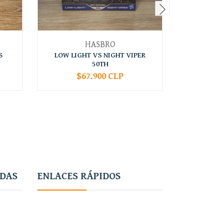
HASBRO
S
LOW LIGHT VS NIGHT VIPER
SPIRIT 
50TH
$67.900 CLP
-
+
-
ADAS
ENLACES RÁPIDOS