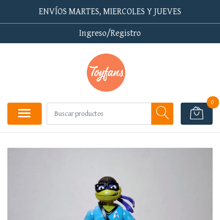
ENVÍOS MARTES, MIERCOLES Y JUEVES
Ingreso/Registro
0