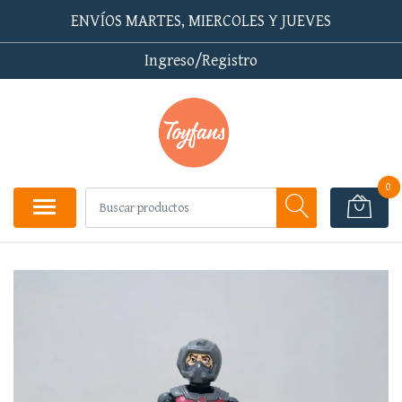
ENVÍOS MARTES, MIERCOLES Y JUEVES
Ingreso/Registro
0