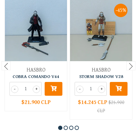
-45%
HASBRO
HASBRO
COBRA COMANDO V44
STORM SHADOW V28
-
+
-
+
$21.900 CLP
$14.245 CLP
$25.900
CLP