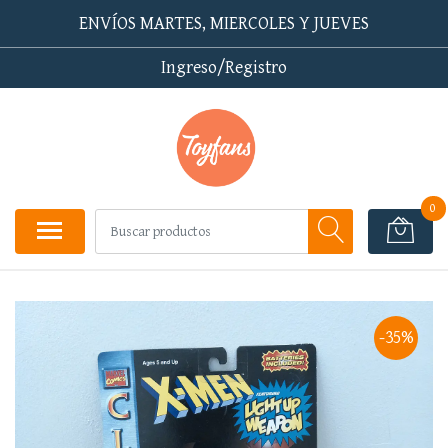
ENVÍOS MARTES, MIERCOLES Y JUEVES
Ingreso/Registro
0
-35%