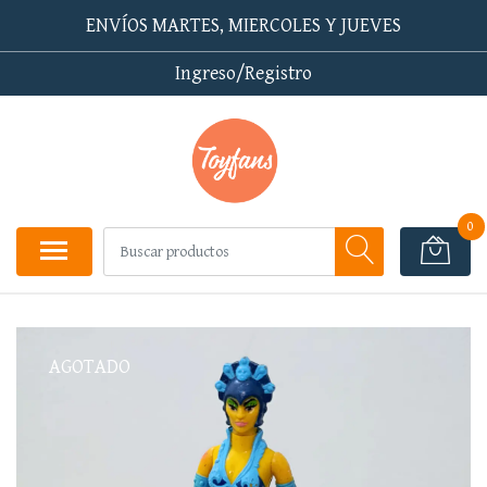
ENVÍOS MARTES, MIERCOLES Y JUEVES
Ingreso/Registro
0
AGOTADO