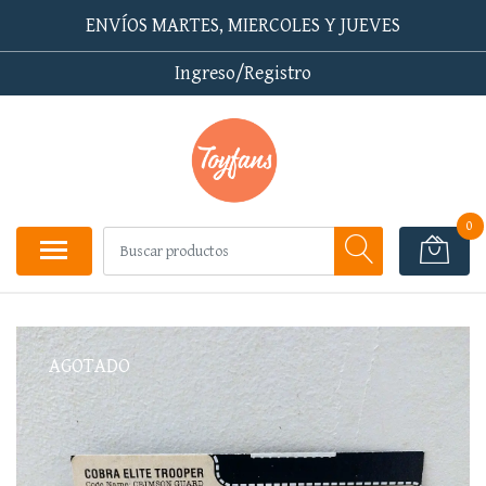
ENVÍOS MARTES, MIERCOLES Y JUEVES
Ingreso/Registro
0
AGOTADO