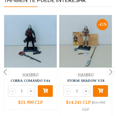
TAMBIÉN TE PUEDE INTERESAR
-45%
HASBRO
HASBRO
COBRA COMANDO V44
STORM SHADOW V28
-
+
-
+
$21.900 CLP
$14.245 CLP
$25.900
CLP