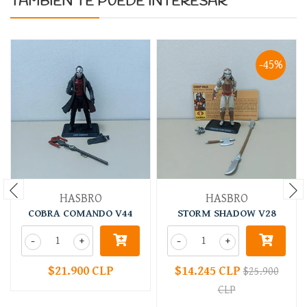
TAMBIÉN TE PUEDE INTERESAR
-45%
HASBRO
HASBRO
COBRA COMANDO V44
STORM SHADOW V28
-
+
-
+
$21.900 CLP
$14.245 CLP
$25.900
CLP