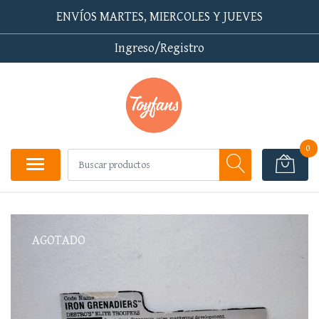
ENVÍOS MARTES, MIERCOLES Y JUEVES
Ingreso/Registro
0
AGOTADO