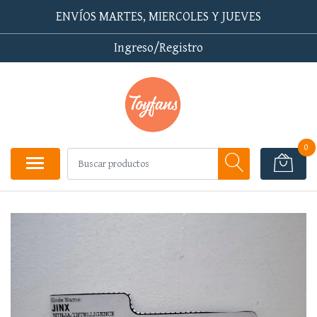
ENVÍOS MARTES, MIERCOLES Y JUEVES
Ingreso/Registro
0