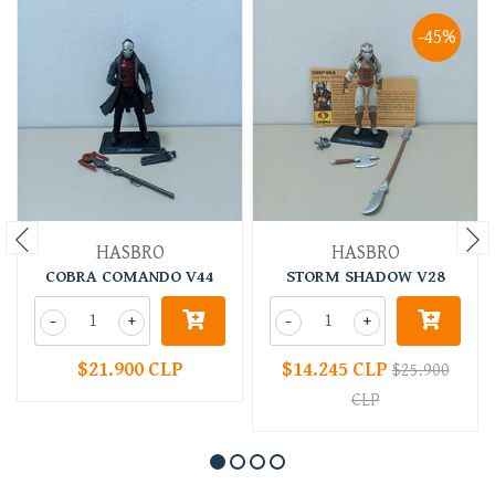
-45%
HASBRO
HASBRO
COBRA COMANDO V44
STORM SHADOW V28
-
+
-
+
$21.900 CLP
$14.245 CLP
$25.900
CLP