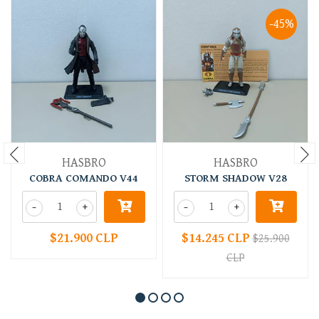
-45%
HASBRO
HASBRO
COBRA COMANDO V44
STORM SHADOW V28
-
+
-
+
$21.900 CLP
$14.245 CLP
$25.900
CLP