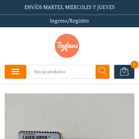
ENVÍOS MARTES, MIERCOLES Y JUEVES
Ingreso/Registro
0