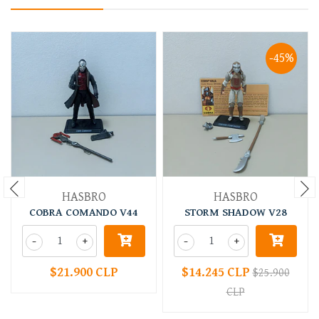
-45%
HASBRO
HASBRO
COBRA COMANDO V44
STORM SHADOW V28
-
+
-
+
$21.900 CLP
$14.245 CLP
$25.900
CLP