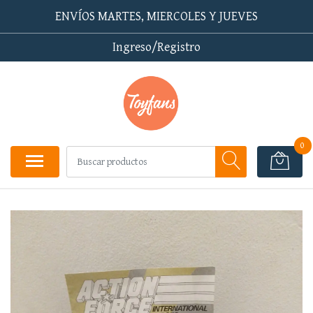
ENVÍOS MARTES, MIERCOLES Y JUEVES
Ingreso/Registro
0