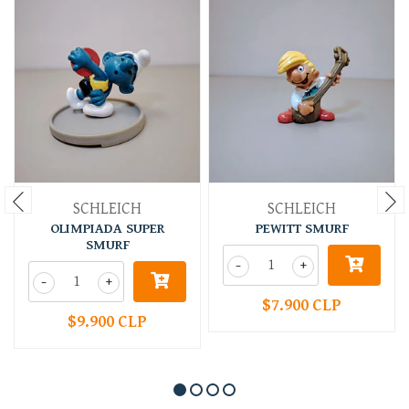
SCHLEICH
SCHLEICH
OLIMPIADA SUPER
PEWITT SMURF
SMURF
-
+
-
+
$7.900 CLP
$9.900 CLP