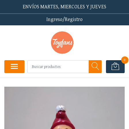
ENVÍOS MARTES, MIERCOLES Y JUEVES
Ingreso/Registro
0