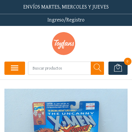
ENVÍOS MARTES, MIERCOLES Y JUEVES
Ingreso/Registro
0