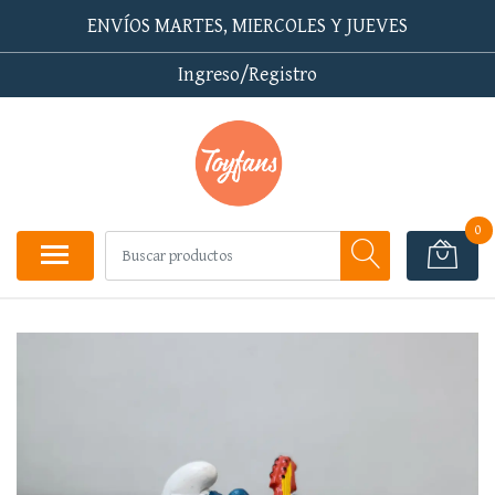
ENVÍOS MARTES, MIERCOLES Y JUEVES
Ingreso/Registro
0