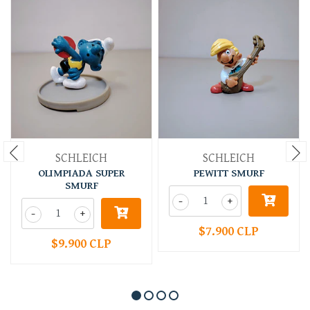
SCHLEICH
SCHLEICH
OLIMPIADA SUPER
PEWITT SMURF
SMURF
-
+
-
+
$7.900 CLP
$9.900 CLP