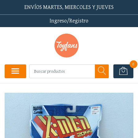
ENVÍOS MARTES, MIERCOLES Y JUEVES
Ingreso/Registro
0