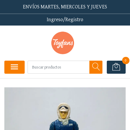
ENVÍOS MARTES, MIERCOLES Y JUEVES
Ingreso/Registro
0