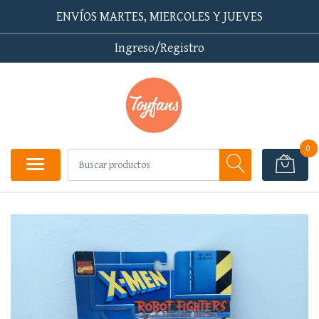
ENVÍOS MARTES, MIERCOLES Y JUEVES
Ingreso/Registro
0