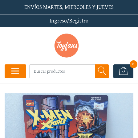
ENVÍOS MARTES, MIERCOLES Y JUEVES
Ingreso/Registro
0