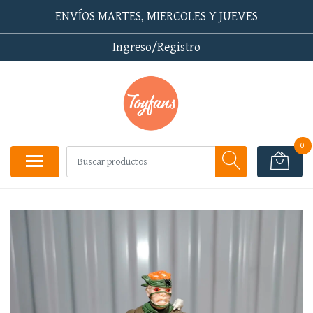
ENVÍOS MARTES, MIERCOLES Y JUEVES
Ingreso/Registro
0