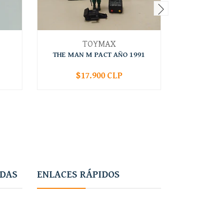
TOYMAX
THE MAN M PACT AÑO 1991
HOT SH
$17.900 CLP
-
+
-
ADAS
ENLACES RÁPIDOS