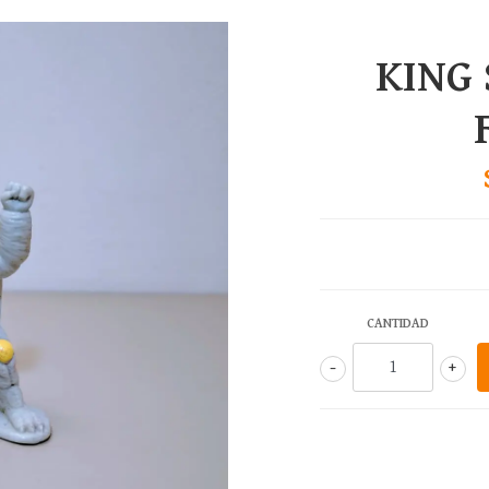
KING 
CANTIDAD
-
+