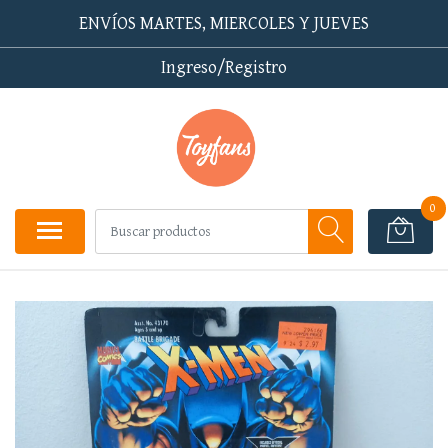
ENVÍOS MARTES, MIERCOLES Y JUEVES
Ingreso/Registro
0