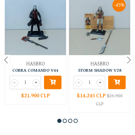
-45%
HASBRO
HASBRO
COBRA COMANDO V44
STORM SHADOW V28
-
+
-
+
$21.900 CLP
$14.245 CLP
$25.900
CLP