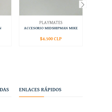
PLAYMATES
N
ACCESORIO MIDSHIPMAN MIKE
ACCESO
$4.500 CLP
-
+
ADAS
ENLACES RÁPIDOS