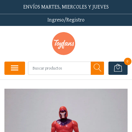
ENVÍOS MARTES, MIERCOLES Y JUEVES
Ingreso/Registro
0