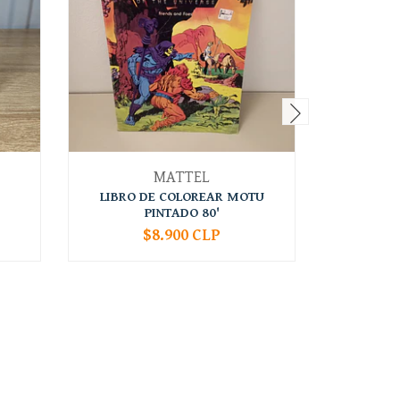
MATTEL
LIBRO DE COLOREAR MOTU
BIG CO
PINTADO 80'
MOT
$8.900 CLP
-
+
-