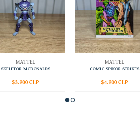
MATTEL
MATTEL
SKELETOR MCDONALDS
COMIC SPIKOR STRIKES
$3.900 CLP
$4.900 CLP
+
-
+