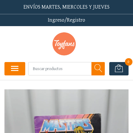
ENVÍOS MARTES, MIERCOLES Y JUEVES
Ingreso/Registro
0